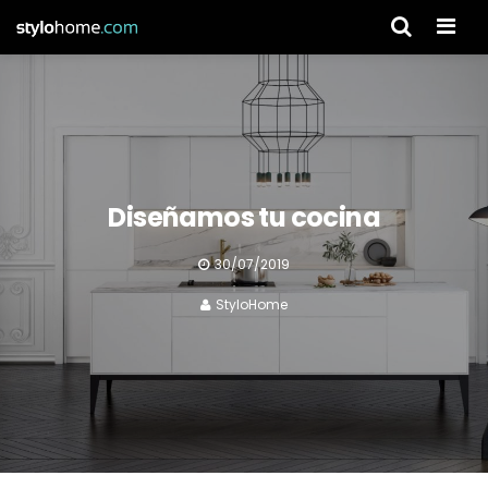
Men
Diseñamos tu cocina
30/07/2019
StyloHome